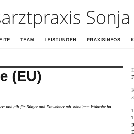
arztpraxis Sonja 
EITE
TEAM
LEISTUNGEN
PRAXISINFOS
K
H
ie (EU)
F
K
3
siert und gilt für Bürger und Einwohner mit ständigem Wohnsitz im
T
T
R
E